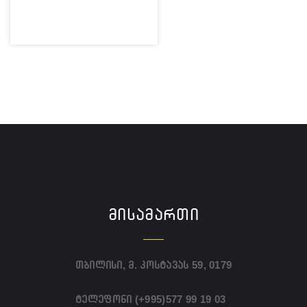
ᲛᲘᲡᲐᲛᲐᲠᲗᲘ
თბილისი, მ. კოსტავას 59, 0179
ტელეფონი
(+995)577 99 19 03