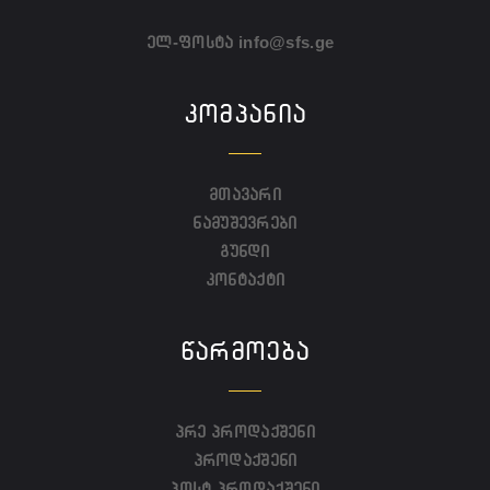
ელ-ფოსტა
info@sfs.ge
ᲙᲝᲛᲞᲐᲜᲘᲐ
მთავარი
ნამუშევრები
გუნდი
კონტაქტი
ᲬᲐᲠᲛᲝᲔᲑᲐ
პრე პროდაქშენი
პროდაქშენი
პოსტ პროდაქშენი