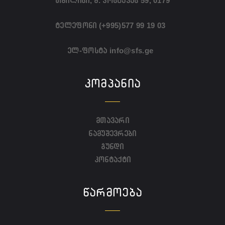
თბილისი, მ. კოსტავას 59, 0179
ტელეფონი
(+995)577 99 19 03
ელ-ფოსტა
info@sfs.ge
ᲙᲝᲛᲞᲐᲜᲘᲐ
მთავარი
ნამუშევრები
გუნდი
კონტაქტი
ᲬᲐᲠᲛᲝᲔᲑᲐ