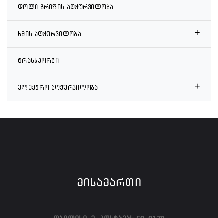
დოლი გრიფის აღჭურვილობა
+
ხმის აღჭურვილობა
ტრანსპორტი
+
ელექტრო აღჭურვილობა
ᲛᲘᲡᲐᲛᲐᲠᲗᲘ