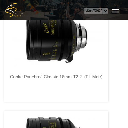
Cooke Panchro/i Classic 18mm T2.2. (PL.Metr)