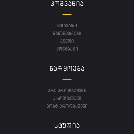
ᲙᲝᲛᲞᲐᲜᲘᲐ
მთავარი
ნამუშევრები
გუნდი
კონტაქტი
ᲬᲐᲠᲛᲝᲔᲑᲐ
პრე პროდაქშენი
პროდაქშენი
პოსტ პროდაქშენი
ᲡᲢᲣᲓᲘᲐ