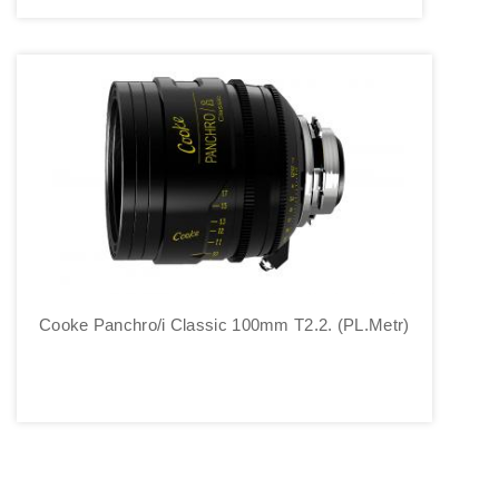
Cooke Panchro/i Classic 100mm T2.2. (PL.Metr)