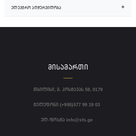
+
ელექტრო აღჭურვილობა
ᲛᲘᲡᲐᲛᲐᲠᲗᲘ
თბილისი, მ. კოსტავას 59, 0179
ტელეფონი
(+995)577 99 19 03
ელ-ფოსტა
info@sfs.ge