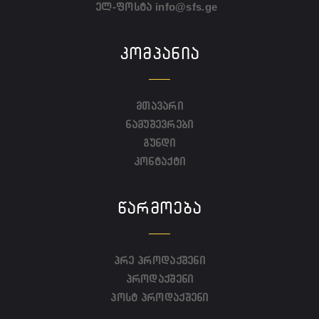
ელ-ფოსტა
info@sfs.ge
ᲙᲝᲛᲞᲐᲜᲘᲐ
მთავარი
ნამუშევრები
გუნდი
კონტაქტი
ᲬᲐᲠᲛᲝᲔᲑᲐ
პრე პროდაქშენი
პროდაქშენი
პოსტ პროდაქშენი