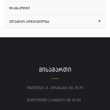
ტრანსპორტი
+
ელექტრო აღჭურვილობა
ᲛᲘᲡᲐᲛᲐᲠᲗᲘ
თბილისი, მ. კოსტავას 59, 0179
ტელეფონი
(+995)577 99 19 03