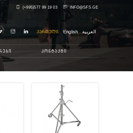
(+995)577 99 19 03
INFO@SFS.GE
English
العربية
ქართული
ᲠᲔᲑᲘ
ᲙᲝᲜᲢᲐᲥᲢᲘ