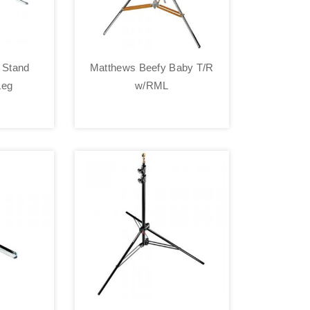
 Stand
Matthews Beefy Baby T/R
Leg
w/RML