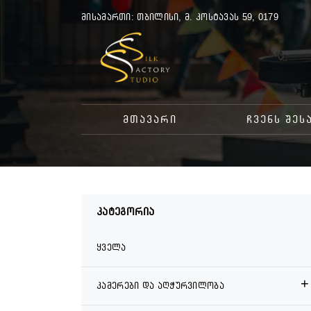
ᲛᲘᲡᲐᲛᲐᲠᲗᲘ:
ᲗᲑᲘᲚᲘᲡᲘ, Მ. ᲙᲝᲡᲢᲐᲕᲐᲡ 59, 0179
ᲛᲗᲐᲕᲐᲠᲘ
ᲩᲕᲔᲜᲡ ᲨᲔᲡ
კატეგორია
ყველა
+
კამერები და აღჭურვილობა