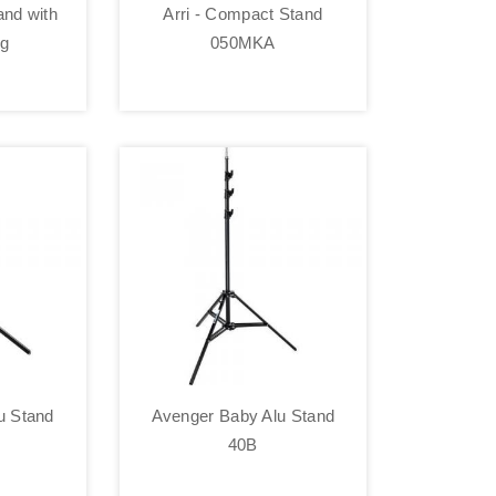
nd with
Arri - Compact Stand
eg
050MKA
u Stand
Avenger Baby Alu Stand
40B