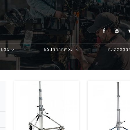
ᲐᲮᲔᲑ
ᲡᲐᲥᲛᲘᲐᲜᲝᲑᲐ
ᲜᲐᲛᲣᲨᲔᲕ