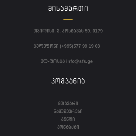
ᲛᲘᲡᲐᲛᲐᲠᲗᲘ
თბილისი, მ. კოსტავას 59, 0179
ტელეფონი
(+995)577 99 19 03
ელ-ფოსტა
info@sfs.ge
ᲙᲝᲛᲞᲐᲜᲘᲐ
მთავარი
ნამუშევრები
გუნდი
კონტაქტი