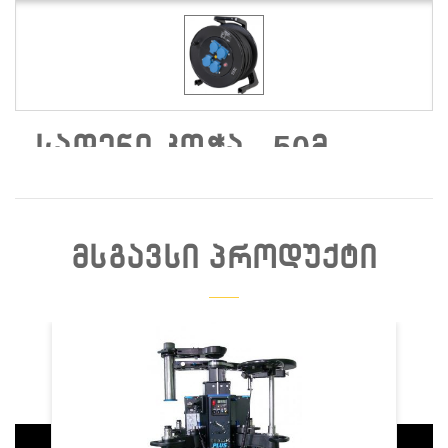
ᲡᲐᲓᲔᲜᲘ ᲙᲝᲭᲐ - 50Მ
ᲛᲡᲒᲐᲕᲡᲘ ᲞᲠᲝᲓᲣᲥᲢᲘ
Დაჯავშნა