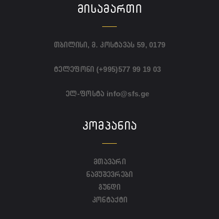
ᲛᲘᲡᲐᲛᲐᲠᲗᲘ
თბილისი, მ. კოსტავას 59, 0179
ტელეფონი
(+995)577 99 19 03
ელ-ფოსტა
info@sfs.ge
ᲙᲝᲛᲞᲐᲜᲘᲐ
მთავარი
ნამუშევრები
გუნდი
კონტაქტი