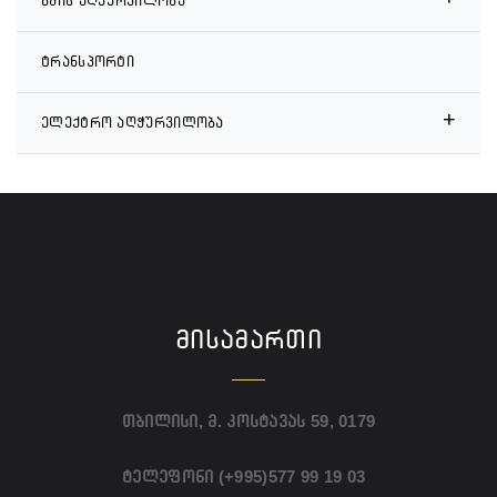
ხმის აღჭურვილობა
ტრანსპორტი
+
ელექტრო აღჭურვილობა
ᲛᲘᲡᲐᲛᲐᲠᲗᲘ
თბილისი, მ. კოსტავას 59, 0179
ტელეფონი
(+995)577 99 19 03