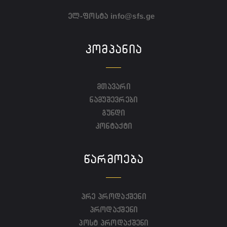
ელ-ფოსტა
info@sfs.ge
ᲙᲝᲛᲞᲐᲜᲘᲐ
მთავარი
ნამუშევრები
გუნდი
კონტაქტი
ᲬᲐᲠᲛᲝᲔᲑᲐ
პრე პროდაქშენი
პროდაქშენი
პოსტ პროდაქშენი