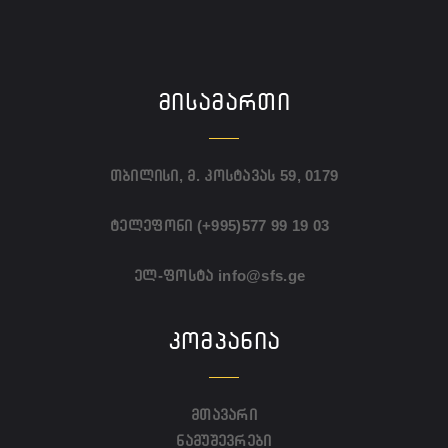
ᲛᲘᲡᲐᲛᲐᲠᲗᲘ
თბილისი, მ. კოსტავას 59, 0179
ტელეფონი
(+995)577 99 19 03
ელ-ფოსტა
info@sfs.ge
ᲙᲝᲛᲞᲐᲜᲘᲐ
მთავარი
ნამუშევრები