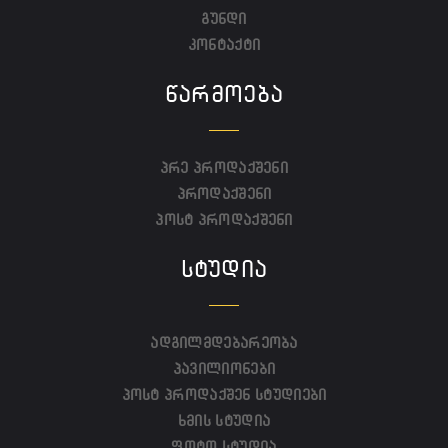
გუნდი
კონტაქტი
ᲬᲐᲠᲛᲝᲔᲑᲐ
პრე პროდაქშენი
პროდაქშენი
პოსტ პროდაქშენი
ᲡᲢᲣᲓᲘᲐ
ადგილმდებარეობა
პავილიონები
პოსტ პროდაქშენ სტუდიები
ხმის სტუდია
ფოტო სტუდია