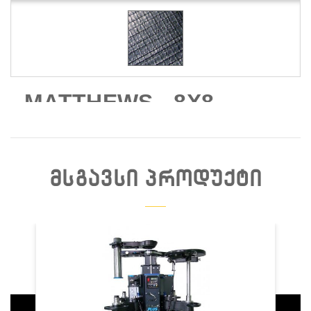
MATTHEWS - 8X8
GRIFFOLYN
BLACK/WHITE T55
FABRIC - (1)
ᲛᲡᲒᲐᲕᲡᲘ ᲞᲠᲝᲓᲣᲥᲢᲘ
Დაჯავშნა