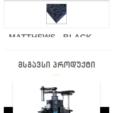
MATTHEWS - BLACK
20X20 DOUBLE SCRIM
FABRIC - (2)
ᲛᲡᲒᲐᲕᲡᲘ ᲞᲠᲝᲓᲣᲥᲢᲘ
Დაჯავშნა