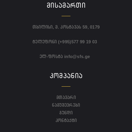
ᲛᲘᲡᲐᲛᲐᲠᲗᲘ
თბილისი, მ. კოსტავას 59, 0179
ტელეფონი
(+995)577 99 19 03
ელ-ფოსტა
info@sfs.ge
ᲙᲝᲛᲞᲐᲜᲘᲐ
მთავარი
ნამუშევრები
გუნდი
კონტაქტი