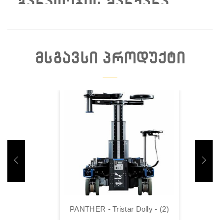
ᲒᲐᲜᲐᲗᲔᲑᲘᲡ ᲛᲐᲜᲥᲐᲜᲐ
ᲛᲡᲒᲐᲕᲡᲘ ᲞᲠᲝᲓᲣᲥᲢᲘ
Დაჯავშნა
PANTHER - Tristar Dolly - (2)