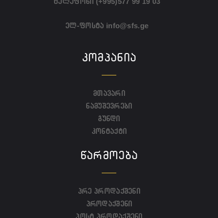
ტელეფონი
(+995)577 99 19 03
ელ-ფოსტა
info@sfs.ge
ᲙᲝᲛᲞᲐᲜᲘᲐ
მთავარი
ნამუშევრები
გუნდი
კონტაქტი
ᲬᲐᲠᲛᲝᲔᲑᲐ
პრე პროდაქშენი
პროდაქშენი
პოსტ პროდაქშენი