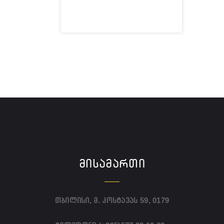
ᲛᲘᲡᲐᲛᲐᲠᲗᲘ
თბილისი, მ. კოსტავას 59, 0179