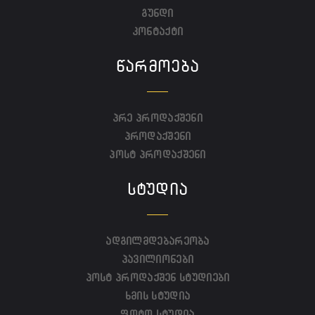
გუნდი
კონტაქტი
ᲬᲐᲠᲛᲝᲔᲑᲐ
პრე პროდაქშენი
პროდაქშენი
პოსტ პროდაქშენი
ᲡᲢᲣᲓᲘᲐ
ადგილმდებარეობა
პავილიონები
პოსტ პროდაქშენ სტუდიები
ხმის სტუდია
ფოტო სტუდია