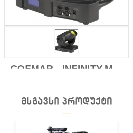
COEMAR - INFINITY M
ᲛᲡᲒᲐᲕᲡᲘ ᲞᲠᲝᲓᲣᲥᲢᲘ
Დაჯავშნა