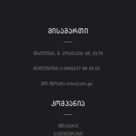
ᲛᲘᲡᲐᲛᲐᲠᲗᲘ
თბილისი, მ. კოსტავას 59, 0179
ტელეფონი
(+995)577 99 19 03
ელ-ფოსტა
info@sfs.ge
ᲙᲝᲛᲞᲐᲜᲘᲐ
მთავარი
ნამუშევრები