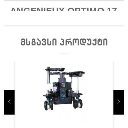
ANGENIEUX OPTIMO 17-
80MM T 2.2
ᲛᲡᲒᲐᲕᲡᲘ ᲞᲠᲝᲓᲣᲥᲢᲘ
Დაჯავშნა