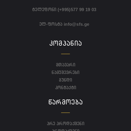
ტელეფონი
(+995)577 99 19 03
ელ-ფოსტა
info@sfs.ge
ᲙᲝᲛᲞᲐᲜᲘᲐ
მთავარი
ნამუშევრები
გუნდი
კონტაქტი
ᲬᲐᲠᲛᲝᲔᲑᲐ
პრე პროდაქშენი