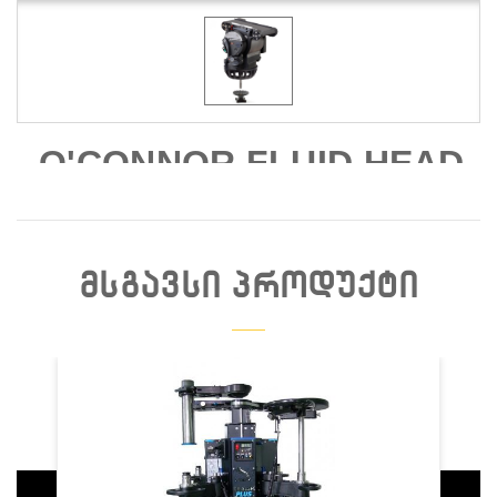
O'CONNOR FLUID HEAD
2565
ᲛᲡᲒᲐᲕᲡᲘ ᲞᲠᲝᲓᲣᲥᲢᲘ
Დაჯავშნა