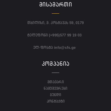
ᲛᲘᲡᲐᲛᲐᲠᲗᲘ
თბილისი, მ. კოსტავას 59, 0179
ტელეფონი
(+995)577 99 19 03
ელ-ფოსტა
info@sfs.ge
ᲙᲝᲛᲞᲐᲜᲘᲐ
მთავარი
ნამუშევრები
გუნდი
კონტაქტი