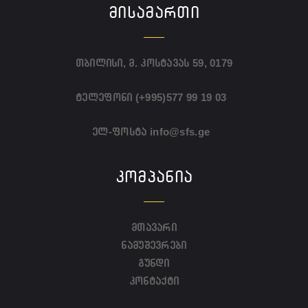
ᲛᲘᲡᲐᲛᲐᲠᲗᲘ
თბილისი, მ. კოსტავას 59, 0179
ტელეფონი
(+995)577 99 19 03
ელ-ფოსტა
info@sfs.ge
ᲙᲝᲛᲞᲐᲜᲘᲐ
მთავარი
ნამუშევრები
გუნდი
კონტაქტი