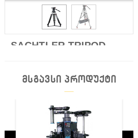
SACHTLER TRIPOD
ᲛᲡᲒᲐᲕᲡᲘ ᲞᲠᲝᲓᲣᲥᲢᲘ
Დაჯავშნა