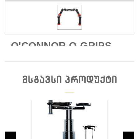
O'CONNOR O-GRIPS
DOUBLE JOINTED SET
ᲛᲡᲒᲐᲕᲡᲘ ᲞᲠᲝᲓᲣᲥᲢᲘ
Დაჯავშნა