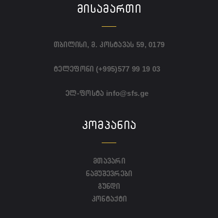
ᲛᲘᲡᲐᲛᲐᲠᲗᲘ
თბილისი, მ. კოსტავას 59, 0179
ტელეფონი
(+995)577 99 19 03
ელ-ფოსტა
info@sfs.ge
ᲙᲝᲛᲞᲐᲜᲘᲐ
მთავარი
ნამუშევრები
გუნდი
კონტაქტი