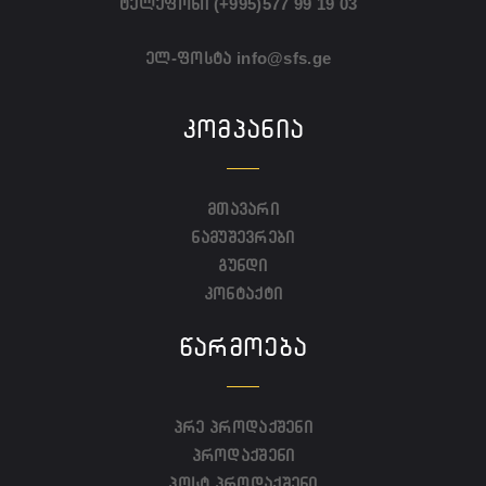
ტელეფონი
(+995)577 99 19 03
ელ-ფოსტა
info@sfs.ge
ᲙᲝᲛᲞᲐᲜᲘᲐ
მთავარი
ნამუშევრები
გუნდი
კონტაქტი
ᲬᲐᲠᲛᲝᲔᲑᲐ
პრე პროდაქშენი
პროდაქშენი
პოსტ პროდაქშენი