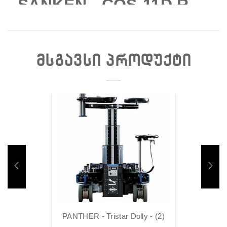
SANKEN - COS-11D R
LAVALIER MIC WITH
LEMO 3PIN (10)
ᲛᲡᲒᲐᲕᲡᲘ ᲞᲠᲝᲓᲣᲥᲢᲘ
Დაჯავშნა
PANTHER - Tristar Dolly - (2)