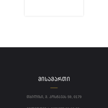
ᲛᲘᲡᲐᲛᲐᲠᲗᲘ
თბილისი, მ. კოსტავას 59, 0179