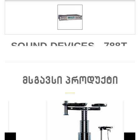
SOUND DEVICES - 788T-
SSD RECORDER (2)
ᲛᲡᲒᲐᲕᲡᲘ ᲞᲠᲝᲓᲣᲥᲢᲘ
Დაჯავშნა