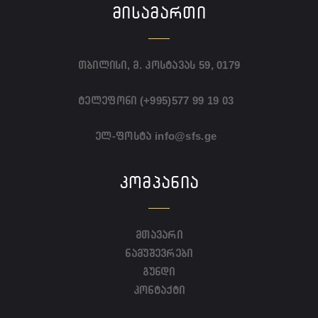
ᲛᲘᲡᲐᲛᲐᲠᲗᲘ
თბილისი, მ. კოსტავას 59, 0179
ტელეფონი
(+995)577 99 19 03
ელ-ფოსტა
info@sfs.ge
ᲙᲝᲛᲞᲐᲜᲘᲐ
მთავარი
ნამუშევრები
გუნდი
კონტაქტი