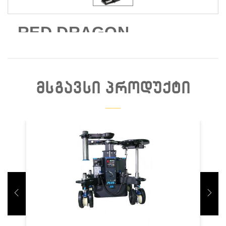
RED DRAGON
ᲛᲡᲒᲐᲕᲡᲘ ᲞᲠᲝᲓᲣᲥᲢᲘ
Დაჯავშნა