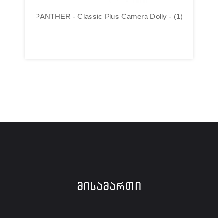
ly - (1)
PANTHER - Tristar Dolly - (2)
ᲛᲘᲡᲐᲛᲐᲠᲗᲘ